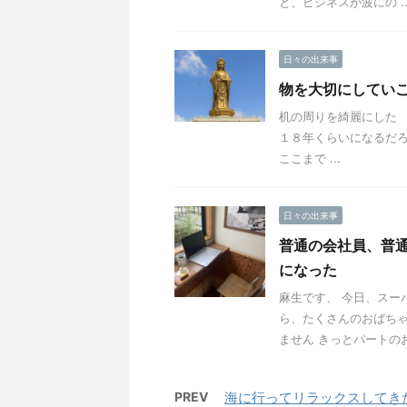
と、ビジネスが波にの ..
日々の出来事
物を大切にしてい
机の周りを綺麗にした 
１８年くらいになるだろ
ここまで ...
日々の出来事
普通の会社員、普
になった
麻生です、 今日、スー
ら、たくさんのおばちゃ
ません きっとパートのお
PREV
海に行ってリラックスしてき