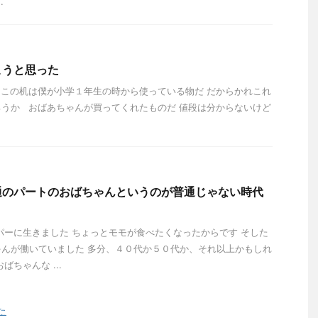
.
こうと思った
この机は僕が小学１年生の時から使っている物だ だからかれこれ
うか おばあちゃんが買ってくれたものだ 値段は分からないけど
通のパートのおばちゃんというのが普通じゃない時代
パーに生きました ちょっとモモが食べたくなったからです そした
んが働いていました 多分、４０代か５０代か、それ以上かもしれ
ばちゃんな ...
た