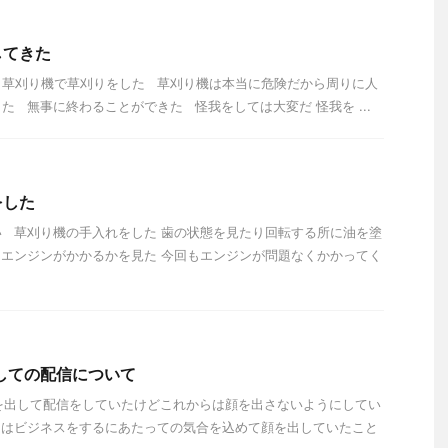
してきた
ら草刈り機で草刈りをした 草刈り機は本当に危険だから周りに人
た 無事に終わることができた 怪我をしては大変だ 怪我を ...
をした
 草刈り機の手入れをした 歯の状態を見たり回転する所に油を塗
エンジンがかかるかを見た 今回もエンジンが問題なくかかってく
出しての配信について
に顔を出して配信をしていたけどこれからは顔を出さないようにしてい
しはビジネスをするにあたっての気合を込めて顔を出していたこと