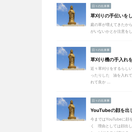
日々の出来事
草刈りの手伝いを
庭の草が増えてきたか
がいないかとか注意をし
日々の出来事
草刈り機の手入れ
近々草刈りをするらしい
ったりした 油を入れて
れて良か ...
日々の出来事
YouTubeの顔を
今まではYouTube
く 理由としては顔出