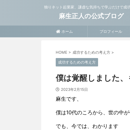
独りネット起業家、謙虚な気持ちで学ぶだけで成
麻生正人の公式ブログ
ホーム
プロフィール
HOME
>
成功するための考え方
>
成功するための考え方
僕は覚醒しました、
2023年2月15日
麻生です、
僕は10代のころから、世の中
でも、今では、わかります